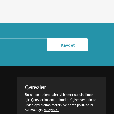
Kaydet
Çerezler
SOSYAL MEDYA
Bu sitede sizlere daha iyi hizmet sunulabilmek
için Çerezler kullanılmaktadır. Kişisel verilerinize
ilişkin aydınlatma metnini ve çerez politikasını
okumak için
tıklayınız.
Bizi takip et etkinliklerden haberdar ol !