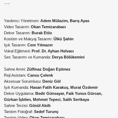
…..
Yardımcı Yönetmen:
Adem Mülazim, Barış Ayas
Video Tasarım:
Okan Temizarabacı
Dekor Tasarım:
Burak Etöz
Kostüm ve Makyaj Tasarım:
Ülkü Şahin
Işık Tasarım:
Cem Yılmazer
Vokal Eğitmeni:
Prof. Dr. Ayhan Helvacı
Ses Tasarımı ve Kumanda:
Derya Bölükemini
Sahne Amiri:
Zülfinaz Doğan Eşitmez
Reji Asistanı:
Cansu Çelenk
Aksesuar Sorumlusu:
Deniz Göl
Işık Kumanda:
Hasan Fatih Karakuş, Murat Özdemir
Dekor Uygulama:
Bedir Günsayar, Faik Yunus Gürcan,
Gürkan İşbilen, Mehmet Tepeci, Salih Sertkaya
Sahne Terzisi:
Gönül Akıllı
Tanıtım Fotoğraf:
Sedef Turunç
Tanıtım Video:
Okan Temizarabacı