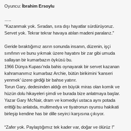
Oyuncu:
İbrahim Ersoylu
…..
“Kazanmak yok. Sıradan, sıra dışı hayatlar sürdürüyoruz.
Servet yok. Tekrar tekrar havaya atılan madeni paralarız.”
Geride bıraktığımız asrın sonunda insanın, düzenin, işçi
sınıfının ve bunu yıkmak üzere hayatını bir zar gibi umuda
sallayan bir kumarbazın öyküsü bu.
1966 Dünya Kupası’nda bahis oynayarak bir servet kazanan
kahramanımız kumarbaz Archie, bütün birikimini ‘kanseri
yenmek’ üzere girdiği bir bahse yatırır.
Torun Gary, dedesinden aldığı en büyük miras olan komik ve
hüzün dolu hikayeleri şimdi ve burada bize anlatmaya başlar.
Yazar Gary McNair, dram ve komediyi ustaca aynı potada
erittiği bu anlatıda, multimedya ve tiyatronun oyunsu hakikati
birleşip kendine has bir dille seyirci karşısına çıkıyor.
“Zafer yok. Paylaştığımız tek kader var, doğar ve ölürüz !”