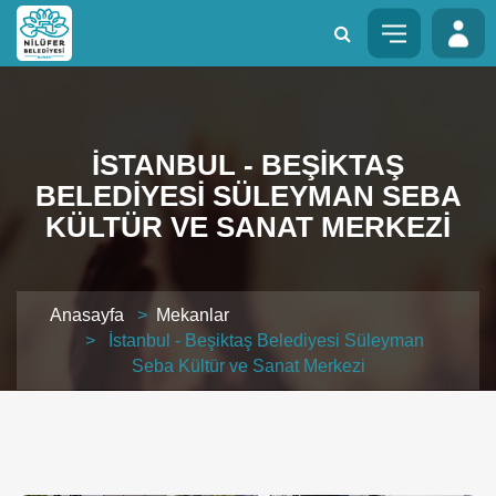
İSTANBUL - BEŞIKTAŞ
BELEDIYESI SÜLEYMAN SEBA
KÜLTÜR VE SANAT MERKEZI
Anasayfa
>
Mekanlar
> İstanbul - Beşiktaş Belediyesi Süleyman
Seba Kültür ve Sanat Merkezi